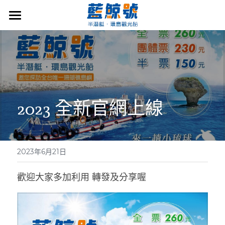
×
商品分類
首頁/Home
關於我們/About us
購票資訊/Ticket information
2023 全新官網上線
最新消息/News
實景照片/Photo
YOUTUBER介紹
2023年6月21日
聯絡我們/Connection
歡迎大家多加利用 轉發及分享喔
營業資訊/Business information